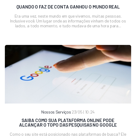
QUANDO O FAZ DE CONTA GANHOU O MUNDO REAL
Era uma vez, neste mundo em que vivemos, muitas pessoas.
Inclusive você. Um lugar onde as informações vinham de todos os
lados, a todo momento, e tudo mudava de uma hora para...
Nossos Serviços
23/05 | 10:24
SAIBA COMO SUA PLATAFORMA ONLINE PODE
ALCANÇAR O TOPO DAS PESQUISAS NO GOOGLE
Como o seu site está posicionado nas plataformas de busca? Ele