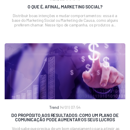
O QUE É, AFINAL, MARKETING SOCIAL?
Distribuir boas intenções e mudar comportamentos: essa é a
base do Marketing Social ou Marketing de Causa, como alguns
preferem chamar. Nesse tipo de campanha, os produtos a...
Trend
14/01 | 07:54
DO PROPÓSITO AOS RESULTADOS: COMO UM PLANO DE
COMUNICAÇÃO PODE AUMENTAR OS SEUS LUCROS
Você sabe que precisa de um bom planejamento para atingir as