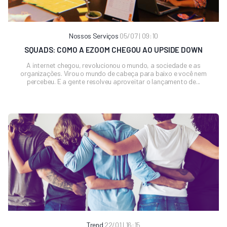
Nossos Serviços
05/07 | 09:10
SQUADS: COMO A EZOOM CHEGOU AO UPSIDE DOWN
A internet chegou, revolucionou o mundo, a sociedade e as
organizações. Virou o mundo de cabeça para baixo e você nem
percebeu. E a gente resolveu aproveitar o lançamento de...
Trend
22/01 | 16:15