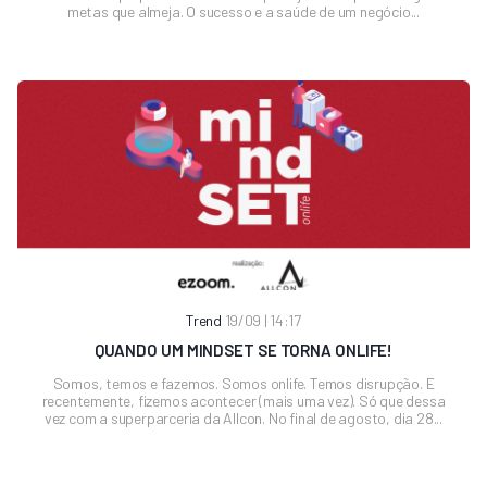
metas que almeja. O sucesso e a saúde de um negócio...
Trend
19/09 | 14:17
QUANDO UM MINDSET SE TORNA ONLIFE!
Somos, temos e fazemos. Somos onlife. Temos disrupção. E
recentemente, fizemos acontecer (mais uma vez). Só que dessa
vez com a superparceria da Allcon. No final de agosto, dia 28...