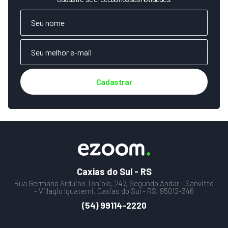
Cadastrar
Caxias do Sul - RS
Rua Germano Arduino Toniolo, 247, Segundo Andar - Sanvitto
- Villagio Iguatemi, Caxias do Sul - RS, 95012-346
(54) 99114-2220