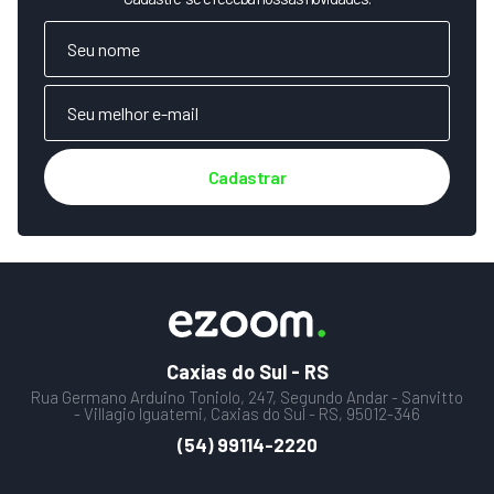
Cadastrar
Caxias do Sul - RS
Rua Germano Arduino Toniolo, 247, Segundo Andar - Sanvitto
- Villagio Iguatemi, Caxias do Sul - RS, 95012-346
(54) 99114-2220