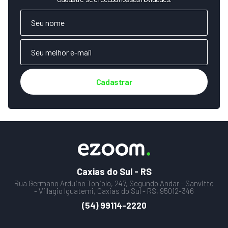
Cadastrar
Caxias do Sul - RS
Rua Germano Arduino Toniolo, 247, Segundo Andar - Sanvitto
- Villagio Iguatemi, Caxias do Sul - RS, 95012-346
(54) 99114-2220