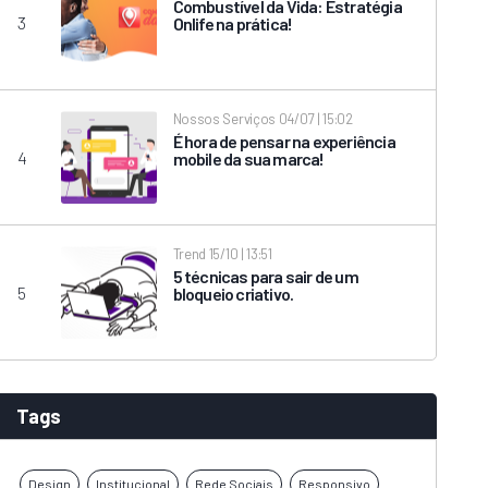
Combustível da Vida: Estratégia
Onlife na prática!
Nossos Serviços
04/07 | 15:02
É hora de pensar na experiência
mobile da sua marca!
Trend
15/10 | 13:51
5 técnicas para sair de um
bloqueio criativo.
Tags
Design
Institucional
Rede Sociais
Responsivo