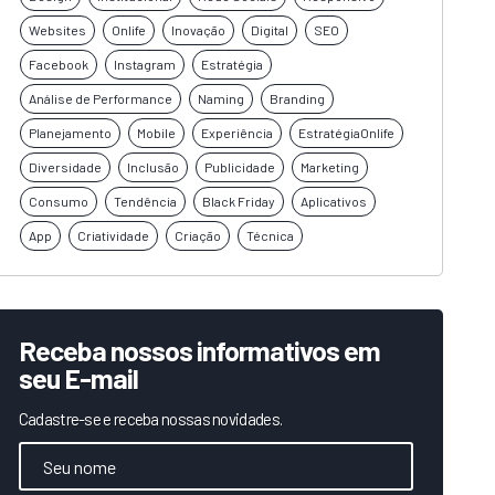
Websites
Onlife
Inovação
Digital
SEO
Facebook
Instagram
Estratégia
Análise de Performance
Naming
Branding
Planejamento
Mobile
Experiência
EstratégiaOnlife
Diversidade
Inclusão
Publicidade
Marketing
Consumo
Tendência
Black Friday
Aplicativos
App
Criatividade
Criação
Técnica
Receba nossos informativos em
seu E-mail
Cadastre-se e receba nossas novidades.