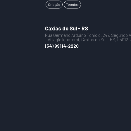
Criação
Técnica
Caxias do Sul - RS
Rua Germano Arduino Toniolo, 247, Segundo A
- Villagio Iguatemi, Caxias do Sul - RS, 95012
(54) 99114-2220