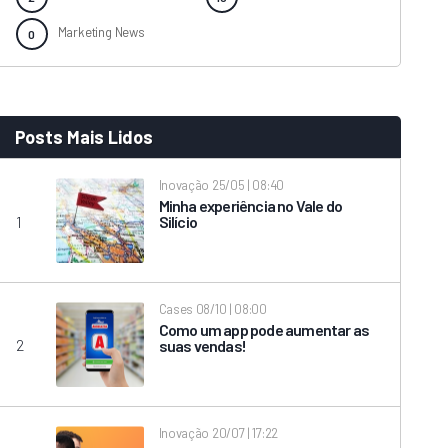
Marketing News
Posts Mais Lidos
Inovação
25/05 | 08:40
Minha experiência no Vale do
Silício
Cases
08/10 | 08:00
Como um app pode aumentar as
suas vendas!
Inovação
20/07 | 17:22