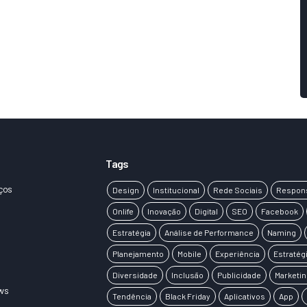
Tags
ços
Design
Institucional
Rede Sociais
Respon
Onlife
Inovação
Digital
SEO
Facebook
Estratégia
Análise de Performance
Naming
Planejamento
Mobile
Experiência
Estratégi
Diversidade
Inclusão
Publicidade
Marketin
ws
Tendência
Black Friday
Aplicativos
App