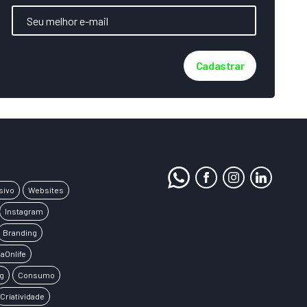
Cadastrar
sivo
Websites
Instagram
Branding
aOnlife
g
Consumo
Criatividade