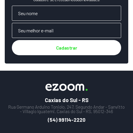
Cadastrar
Caxias do Sul - RS
Rua Germano Arduino Toniolo, 247, Segundo Andar - Sanvitto
- Villagio Iguatemi, Caxias do Sul - RS, 95012-346
(54) 99114-2220