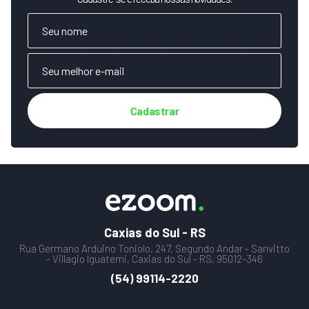
Cadastrar
Caxias do Sul - RS
Rua Germano Arduino Toniolo, 247, Segundo Andar - Sanvitto
- Villagio Iguatemi, Caxias do Sul - RS, 95012-346
(54) 99114-2220