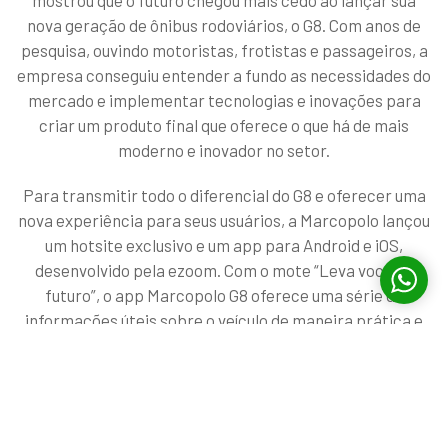
nova geração de ônibus rodoviários, o G8. Com anos de
pesquisa, ouvindo motoristas, frotistas e passageiros, a
empresa conseguiu entender a fundo as necessidades do
mercado e implementar tecnologias e inovações para
criar um produto final que oferece o que há de mais
moderno e inovador no setor.
Para transmitir todo o diferencial do G8 e oferecer uma
nova experiência para seus usuários, a Marcopolo lançou
um hotsite exclusivo e um app para Android e iOS,
desenvolvido pela ezoom. Com o mote “Leva você ao
futuro”, o app Marcopolo G8 oferece uma série de
informações úteis sobre o veículo de maneira prática e
rápida, podendo ser acessado através de tablets ou
smartphones. Nele, o usuário encontra o guia rápido,
com detalhes sobre o veículo e dicas de uso e
manutenção, perguntas frequentes com respostas para
outras dúvidas comuns, vídeos do veículo voltados para