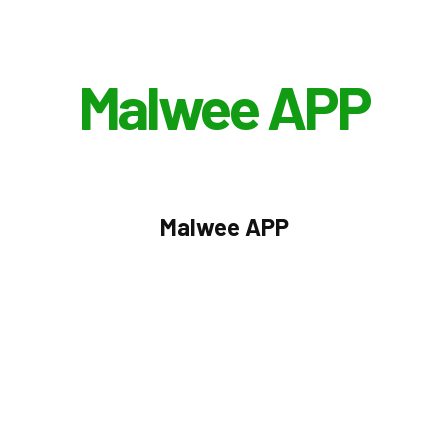
Malwee APP
Malwee APP
sas de moda do Brasil, e nós, da equipe da Ezoom, tivemos a
forma como a empresa gerencia seu trade marketing e seus p
 que faz toda a gestão do trade marketing, permitindo o con
 aplicativo, a Malwee agora pode gerenciar de forma mais efi
tores de vendas, e acompanhar os resultados alcançados por