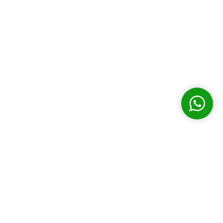
 honra de trabalhar em um projeto
romotores de vendas.
trole dos promotores de vendas,
ciente as atividades dos seus
 eles.