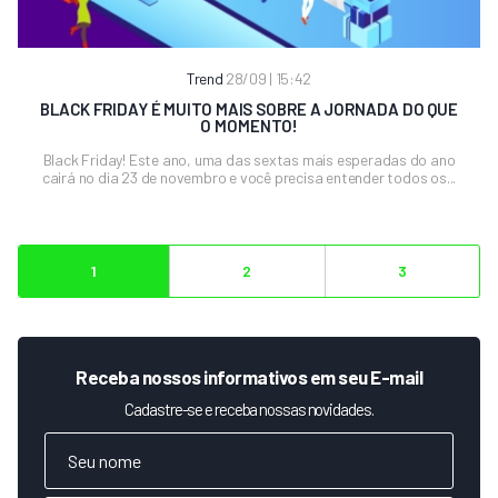
Trend
28/09 | 15:42
BLACK FRIDAY É MUITO MAIS SOBRE A JORNADA DO QUE
O MOMENTO!
Black Friday! Este ano, uma das sextas mais esperadas do ano
cairá no dia 23 de novembro e você precisa entender todos os...
1
2
3
Receba nossos informativos em seu E-mail
Cadastre-se e receba nossas novidades.