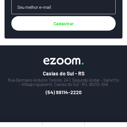
Cadastrar
Caxias do Sul - RS
Rua Germano Arduino Toniolo, 247, Segundo Andar - Sanvitto
- Villagio Iguatemi, Caxias do Sul - RS, 95012-346
(54) 99114-2220